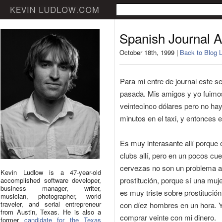
Spanish Journal 
October 18th, 1999 |
Back to Blog L
Para mi entre de journal este s
pasada. Mis amigos y yo fuimos
veintecinco dólares pero no h
minutos en el taxi, y entonces
Es muy interasante allí porque
clubs allí, pero en un pocos c
cervezas no son un problema al
Kevin Ludlow is a 47-year-old
prostitución, porque sí una mu
accomplished software developer,
business manager, writer,
es muy triste sobre prostitució
musician, photographer, world
traveler, and serial entrepreneur
con díez hombres en un hora. Y
from Austin, Texas. He is also a
comprar veinte con mi dinero.
former
candidate for the Texas